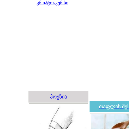
კრიპტო-კურსი
პოეზია
თაფლის შეს