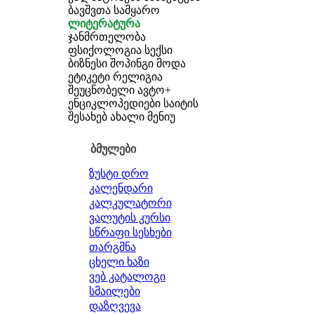
ბავშვთა სამყარო
ლიტერატურა
ჯანმრთელობა
ფსიქოლოგია
სექსი
ბიზნესი
შოპინგი
მოდა
ეტიკეტი
რელიგია
შეუცნობელი
ავტო+
ენციკლოპედიები
საიტის
შესახებ
ახალი მენიუ
ბმულები
ზუსტი დრო
კალენდარი
კალკულატორი
ვალუტის კურსი
სწრაფი სესხები
თარგმნა
ცხელი ხაზი
ვებ კატალოგი
სმაილები
დაზღვევა