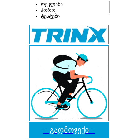
რეკლამა
ჰორო
ტესტები
− გადმოჯექი −