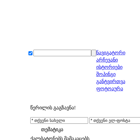
ნავიგატორი
არჩევანი
ისტორიები
შოპინგი
განტვირთვა
ფოტოაურა
წერილის გაგზავნა!
თემატიკა
ქალბატონებს
მამაკაცებს