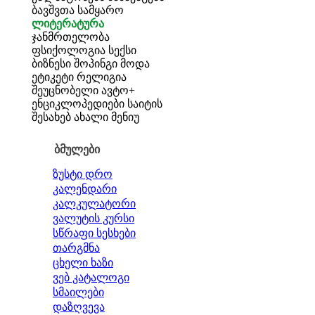
ბავშვთა სამყარო
ლიტერატურა
ჯანმრთელობა
ფსიქოლოგია
სექსი
ბიზნესი
შოპინგი
მოდა
ეტიკეტი
რელიგია
შეუცნობელი
ავტო+
ენციკლოპედიები
საიტის
შესახებ
ახალი მენიუ
ბმულები
ზუსტი დრო
კალენდარი
კალკულატორი
ვალუტის კურსი
სწრაფი სესხები
თარგმნა
ცხელი ხაზი
ვებ კატალოგი
სმაილები
დაზღვევა