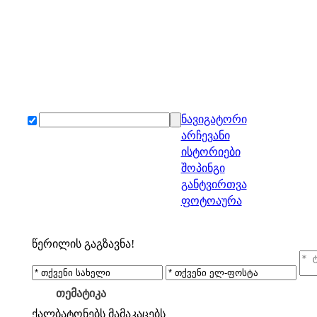
ნავიგატორი
არჩევანი
ისტორიები
შოპინგი
განტვირთვა
ფოტოაურა
წერილის გაგზავნა!
თემატიკა
ქალბატონებს
მამაკაცებს