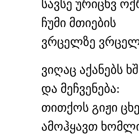
სავსე ურიცხვ ოქ
ჩუმი მთიების
ვრცელზე ვრცელ
ვიღაც აქანებს 
და მეჩვენება:
თითქოს გიჟი ცხ
ამოჰყავთ ხომლ