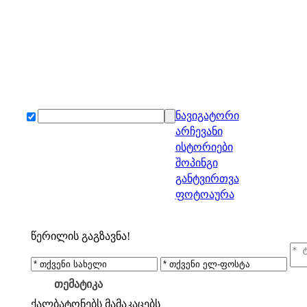
ნავიგატორი
არჩევანი
ისტორიები
შოპინგი
განტვირთვა
ფოტოაურა
წერილის გაგზავნა!
თემატიკა
ქალბატონებს
მამაკაცებს