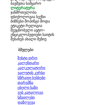
ბავშვთა სამყარო
ლიტერატურა
ჯანმრთელობა
ფსიქოლოგია
სექსი
ბიზნესი
შოპინგი
მოდა
ეტიკეტი
რელიგია
შეუცნობელი
ავტო+
ენციკლოპედიები
საიტის
შესახებ
ახალი მენიუ
ბმულები
ზუსტი დრო
კალენდარი
კალკულატორი
ვალუტის კურსი
სწრაფი სესხები
თარგმნა
ცხელი ხაზი
ვებ კატალოგი
სმაილები
დაზღვევა