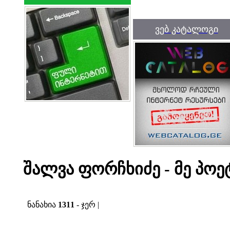
ვებ კატალოგი
შალვა ფორჩხიძე - მე პოეტ
ნანახია
1311
- ჯერ |