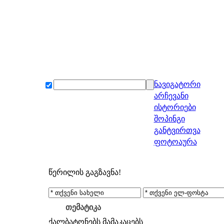
ნავიგატორი
არჩევანი
ისტორიები
შოპინგი
განტვირთვა
ფოტოაურა
წერილის გაგზავნა!
თემატიკა
ქალბატონებს
მამაკაცებს