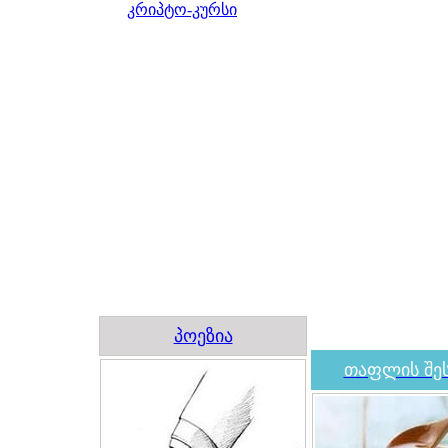
კრიპტო-კურსი
პოეზია
თაფლის შეს