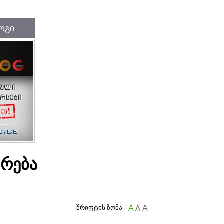
ოგი
დრება
შრიფტის ზომა
A
A
A