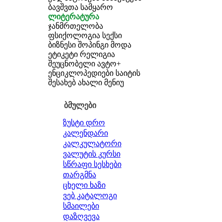
ბავშვთა სამყარო
ლიტერატურა
ჯანმრთელობა
ფსიქოლოგია
სექსი
ბიზნესი
შოპინგი
მოდა
ეტიკეტი
რელიგია
შეუცნობელი
ავტო+
ენციკლოპედიები
საიტის
შესახებ
ახალი მენიუ
ბმულები
ზუსტი დრო
კალენდარი
კალკულატორი
ვალუტის კურსი
სწრაფი სესხები
თარგმნა
ცხელი ხაზი
ვებ კატალოგი
სმაილები
დაზღვევა