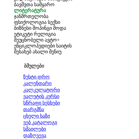
ბავშვთა სამყარო
ლიტერატურა
ჯანმრთელობა
ფსიქოლოგია
სექსი
ბიზნესი
შოპინგი
მოდა
ეტიკეტი
რელიგია
შეუცნობელი
ავტო+
ენციკლოპედიები
საიტის
შესახებ
ახალი მენიუ
ბმულები
ზუსტი დრო
კალენდარი
კალკულატორი
ვალუტის კურსი
სწრაფი სესხები
თარგმნა
ცხელი ხაზი
ვებ კატალოგი
სმაილები
დაზღვევა