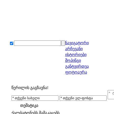
ნავიგატორი
არჩევანი
ისტორიები
შოპინგი
განტვირთვა
ფოტოაურა
წერილის გაგზავნა!
თემატიკა
ქალბატონებს
მამაკაცებს