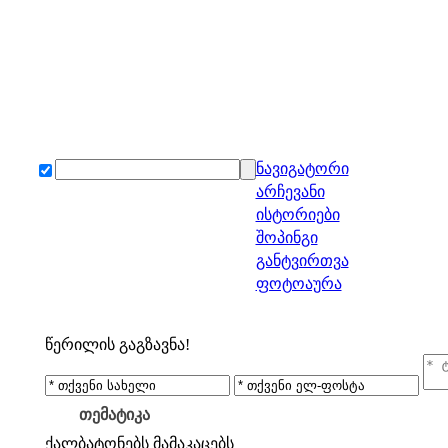
ნავიგატორი
არჩევანი
ისტორიები
შოპინგი
განტვირთვა
ფოტოაურა
წერილის გაგზავნა!
თემატიკა
ქალბატონებს
მამაკაცებს