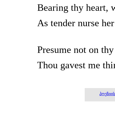
Bearing thy heart, 
As tender nurse her 
Presume not on thy 
Thou gavest me thin
პოეზიი