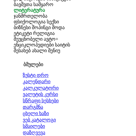
ბავშვთა სამყარო
ლიტერატურა
ჯანმრთელობა
ფსიქოლოგია
სექსი
ბიზნესი
შოპინგი
მოდა
ეტიკეტი
რელიგია
შეუცნობელი
ავტო+
ენციკლოპედიები
საიტის
შესახებ
ახალი მენიუ
ბმულები
ზუსტი დრო
კალენდარი
კალკულატორი
ვალუტის კურსი
სწრაფი სესხები
თარგმნა
ცხელი ხაზი
ვებ კატალოგი
სმაილები
დაზღვევა