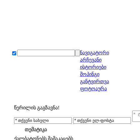
ნავიგატორი
არჩევანი
ისტორიები
შოპინგი
განტვირთვა
ფოტოაურა
წერილის გაგზავნა!
თემატიკა
ქალბატონებს
მამაკაცებს