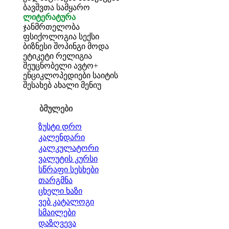
ბავშვთა სამყარო
ლიტერატურა
ჯანმრთელობა
ფსიქოლოგია
სექსი
ბიზნესი
შოპინგი
მოდა
ეტიკეტი
რელიგია
შეუცნობელი
ავტო+
ენციკლოპედიები
საიტის
შესახებ
ახალი მენიუ
ბმულები
ზუსტი დრო
კალენდარი
კალკულატორი
ვალუტის კურსი
სწრაფი სესხები
თარგმნა
ცხელი ხაზი
ვებ კატალოგი
სმაილები
დაზღვევა