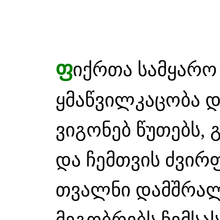
ფ
იქრთა სამყარო
ყმაწვილკაცობა 
ვიგონებ წუთებს,
და ჩემთვის ძვირ
თვალნი დამშრალ
მეგობრებს ჩემსა