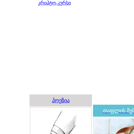
კრიპტო-კურსი
პოეზია
თაფლის შეს