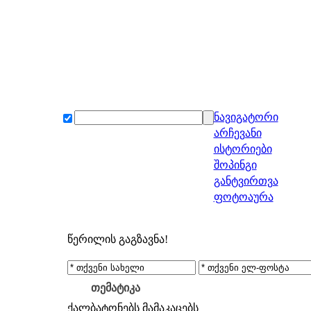
ნავიგატორი
არჩევანი
ისტორიები
შოპინგი
განტვირთვა
ფოტოაურა
წერილის გაგზავნა!
თემატიკა
ქალბატონებს
მამაკაცებს