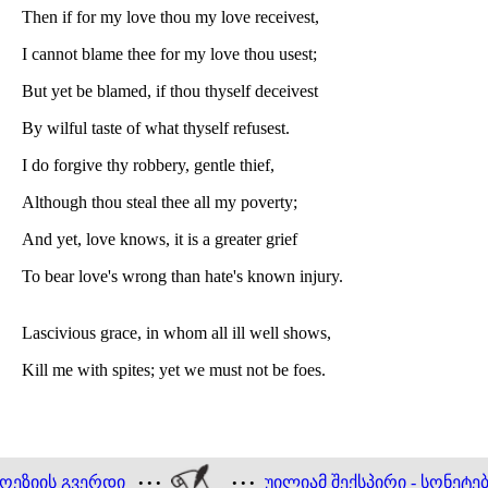
Then if for my love thou my love receivest,
I cannot blame thee for my love thou usest;
But yet be blamed, if thou thyself deceivest
By wilful taste of what thyself refusest.
I do forgive thy robbery, gentle thief,
Although thou steal thee all my poverty;
And yet, love knows, it is a greater grief
To bear love's wrong than hate's known injury.
Lascivious grace, in whom all ill well shows,
Kill me with spites; yet we must not be foes.
ოეზიის გვერდი
უილიამ შექსპირი - სონეტე
• • •
• • •