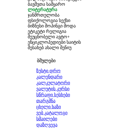
ბავშვთა სამყარო
ლიტერატურა
ჯანმრთელობა
ფსიქოლოგია
სექსი
ბიზნესი
შოპინგი
მოდა
ეტიკეტი
რელიგია
შეუცნობელი
ავტო+
ენციკლოპედიები
საიტის
შესახებ
ახალი მენიუ
ბმულები
ზუსტი დრო
კალენდარი
კალკულატორი
ვალუტის კურსი
სწრაფი სესხები
თარგმნა
ცხელი ხაზი
ვებ კატალოგი
სმაილები
დაზღვევა