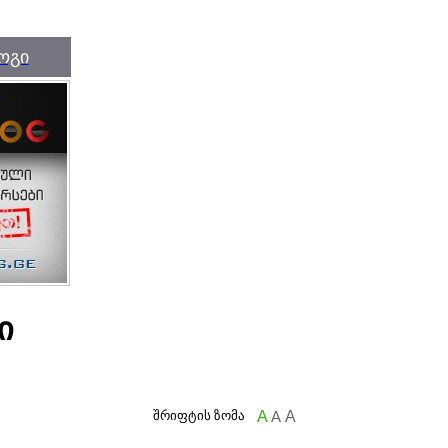
ოგი
ი
შრიფტის ზომა
A
A
A