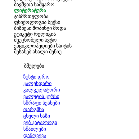
ბავშვთა სამყარო
ლიტერატურა
ჯანმრთელობა
ფსიქოლოგია
სექსი
ბიზნესი
შოპინგი
მოდა
ეტიკეტი
რელიგია
შეუცნობელი
ავტო+
ენციკლოპედიები
საიტის
შესახებ
ახალი მენიუ
ბმულები
ზუსტი დრო
კალენდარი
კალკულატორი
ვალუტის კურსი
სწრაფი სესხები
თარგმნა
ცხელი ხაზი
ვებ კატალოგი
სმაილები
დაზღვევა