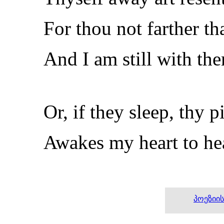
For thou not farther t
And I am still with th
Or, if they sleep, thy p
Awakes my heart to hear
პოეზიი