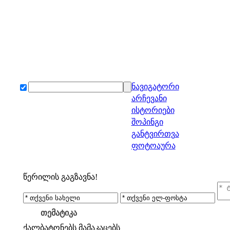
ნავიგატორი
არჩევანი
ისტორიები
შოპინგი
განტვირთვა
ფოტოაურა
წერილის გაგზავნა!
თემატიკა
ქალბატონებს
მამაკაცებს