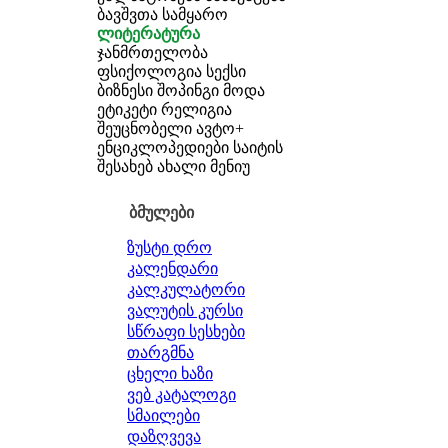
ბავშვთა სამყარო
ლიტერატურა
ჯანმრთელობა
ფსიქოლოგია
სექსი
ბიზნესი
შოპინგი
მოდა
ეტიკეტი
რელიგია
შეუცნობელი
ავტო+
ენციკლოპედიები
საიტის
შესახებ
ახალი მენიუ
ბმულები
ზუსტი დრო
კალენდარი
კალკულატორი
ვალუტის კურსი
სწრაფი სესხები
თარგმნა
ცხელი ხაზი
ვებ კატალოგი
სმაილები
დაზღვევა