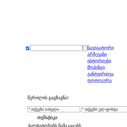
ნავიგატორი
არჩევანი
ისტორიები
შოპინგი
განტვირთვა
ფოტოაურა
წერილის გაგზავნა!
თემატიკა
ქალბატონებს
მამაკაცებს