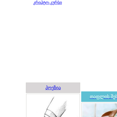
კრიპტო-კურსი
პოეზია
თაფლის შეს