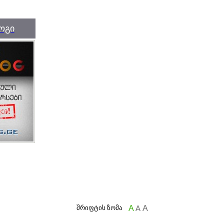
ოგი
შრიფტის ზომა
A
A
A