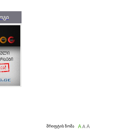
ოგი
შრიფტის ზომა
A
A
A