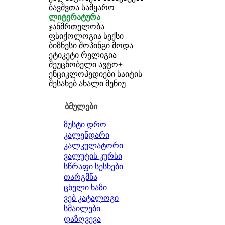
ბავშვთა სამყარო
ლიტერატურა
ჯანმრთელობა
ფსიქოლოგია
სექსი
ბიზნესი
შოპინგი
მოდა
ეტიკეტი
რელიგია
შეუცნობელი
ავტო+
ენციკლოპედიები
საიტის
შესახებ
ახალი მენიუ
ბმულები
ზუსტი დრო
კალენდარი
კალკულატორი
ვალუტის კურსი
სწრაფი სესხები
თარგმნა
ცხელი ხაზი
ვებ კატალოგი
სმაილები
დაზღვევა