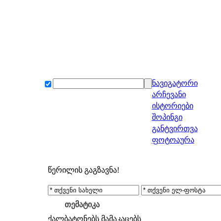
ნავიგატორი
არჩევანი
ისტორიები
შოპინგი
განტვირთვა
ფოტოაურა
წერილის გაგზავნა!
თემატიკა
ქალბატონებს
მამაკაცებს