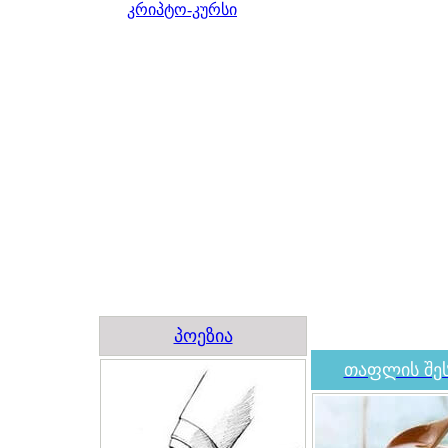
კრიპტო-კურსი
პოეზია
თაფლის შეს