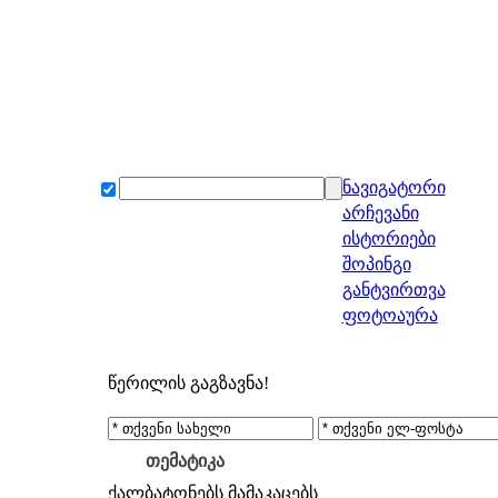
ნავიგატორი
არჩევანი
ისტორიები
შოპინგი
განტვირთვა
ფოტოაურა
წერილის გაგზავნა!
თემატიკა
ქალბატონებს
მამაკაცებს