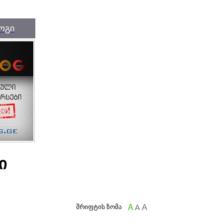
ოგი
ი
შრიფტის ზომა
A
A
A