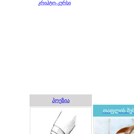
კრიპტო-კურსი
პოეზია
თაფლის შეს