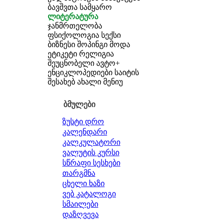
ბავშვთა სამყარო
ლიტერატურა
ჯანმრთელობა
ფსიქოლოგია
სექსი
ბიზნესი
შოპინგი
მოდა
ეტიკეტი
რელიგია
შეუცნობელი
ავტო+
ენციკლოპედიები
საიტის
შესახებ
ახალი მენიუ
ბმულები
ზუსტი დრო
კალენდარი
კალკულატორი
ვალუტის კურსი
სწრაფი სესხები
თარგმნა
ცხელი ხაზი
ვებ კატალოგი
სმაილები
დაზღვევა