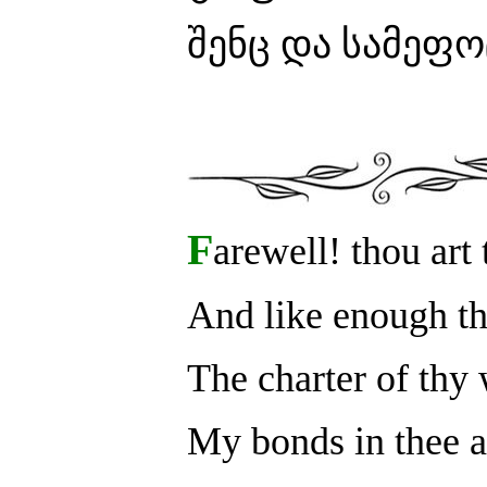
შენც და სამეფო
F
arewell! thou art
And like enough th
The charter of thy 
My bonds in thee ar