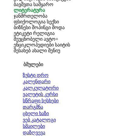
ბავშვთა სამყარო
ლიტერატურა
ჯანმრთელობა
ფსიქოლოგია
სექსი
ბიზნესი
შოპინგი
მოდა
ეტიკეტი
რელიგია
შეუცნობელი
ავტო+
ენციკლოპედიები
საიტის
შესახებ
ახალი მენიუ
ბმულები
ზუსტი დრო
კალენდარი
კალკულატორი
ვალუტის კურსი
სწრაფი სესხები
თარგმნა
ცხელი ხაზი
ვებ კატალოგი
სმაილები
დაზღვევა