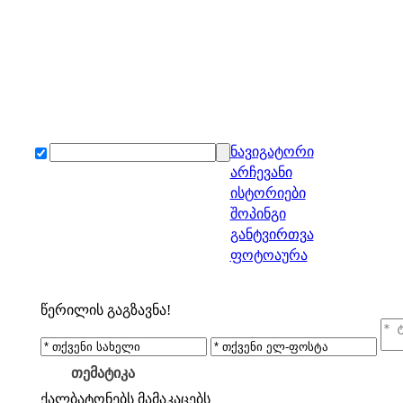
ნავიგატორი
არჩევანი
ისტორიები
შოპინგი
განტვირთვა
ფოტოაურა
წერილის გაგზავნა!
თემატიკა
ქალბატონებს
მამაკაცებს