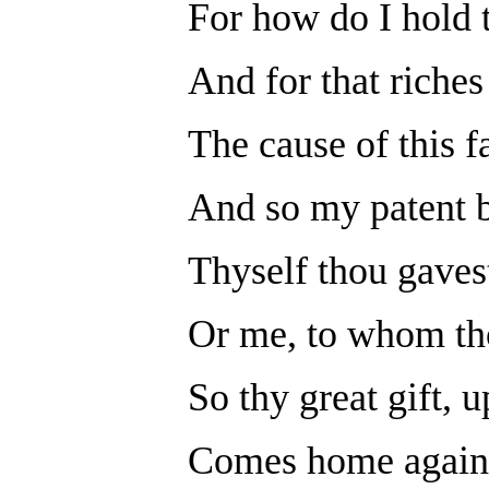
For how do I hold 
And for that riche
The cause of this fa
And so my patent b
Thyself thou gaves
Or me, to whom tho
So thy great gift, 
Comes home again,