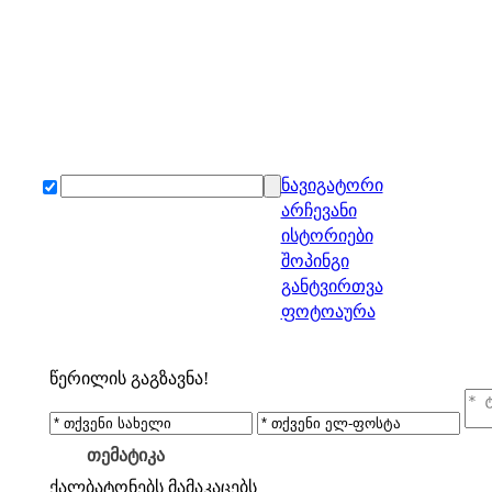
ნავიგატორი
არჩევანი
ისტორიები
შოპინგი
განტვირთვა
ფოტოაურა
წერილის გაგზავნა!
თემატიკა
ქალბატონებს
მამაკაცებს