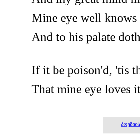
Mine eye well knows w
And to his palate doth
If it be poison'd, 'tis t
That mine eye loves it
პოეზიი