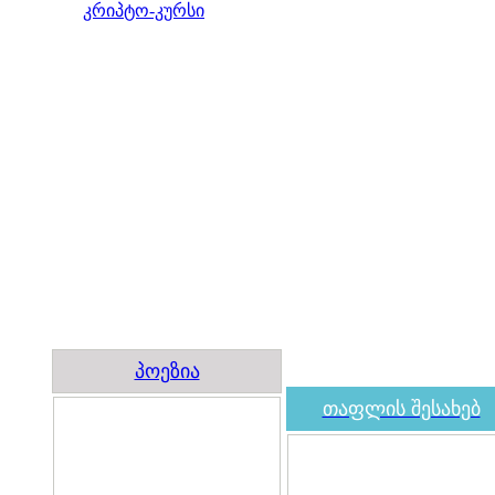
კრიპტო-კურსი
პოეზია
თაფლის შესახებ