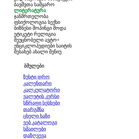
ბავშვთა სამყარო
ლიტერატურა
ჯანმრთელობა
ფსიქოლოგია
სექსი
ბიზნესი
შოპინგი
მოდა
ეტიკეტი
რელიგია
შეუცნობელი
ავტო+
ენციკლოპედიები
საიტის
შესახებ
ახალი მენიუ
ბმულები
ზუსტი დრო
კალენდარი
კალკულატორი
ვალუტის კურსი
სწრაფი სესხები
თარგმნა
ცხელი ხაზი
ვებ კატალოგი
სმაილები
დაზღვევა