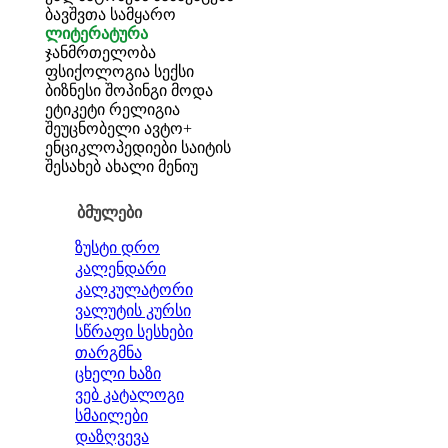
ბავშვთა სამყარო
ლიტერატურა
ჯანმრთელობა
ფსიქოლოგია
სექსი
ბიზნესი
შოპინგი
მოდა
ეტიკეტი
რელიგია
შეუცნობელი
ავტო+
ენციკლოპედიები
საიტის
შესახებ
ახალი მენიუ
ბმულები
ზუსტი დრო
კალენდარი
კალკულატორი
ვალუტის კურსი
სწრაფი სესხები
თარგმნა
ცხელი ხაზი
ვებ კატალოგი
სმაილები
დაზღვევა