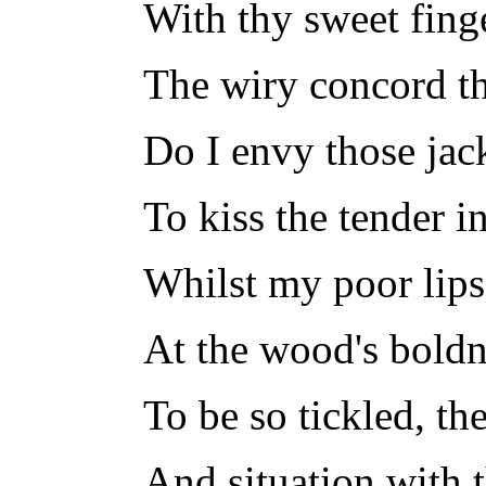
With thy sweet fing
The wiry concord th
Do I envy those jac
To kiss the tender i
Whilst my poor lips
At the wood's boldn
To be so tickled, th
And situation with 