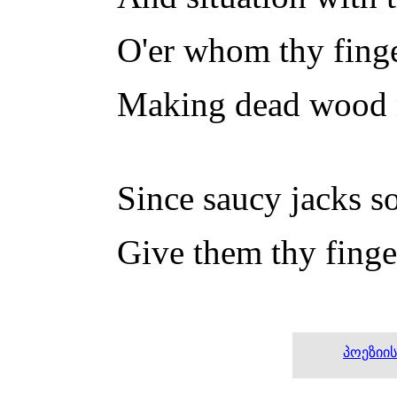
O'er whom thy finge
Making dead wood mo
Since saucy jacks so
Give them thy finger
პოეზიი