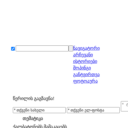
ნავიგატორი
არჩევანი
ისტორიები
შოპინგი
განტვირთვა
ფოტოაურა
წერილის გაგზავნა!
თემატიკა
ქალბატონებს
მამაკაცებს