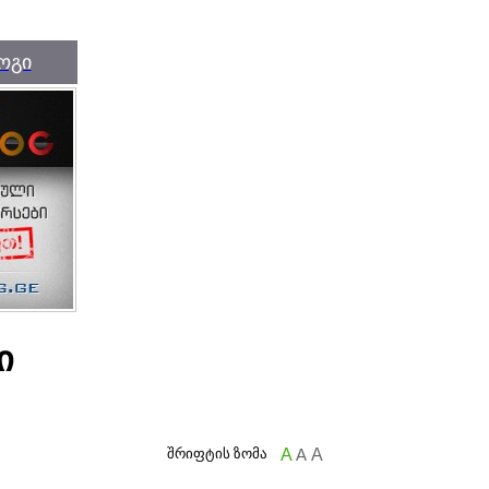
ოგი
ი
შრიფტის ზომა
A
A
A