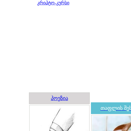
კრიპტო-კურსი
პოეზია
თაფლის შეს