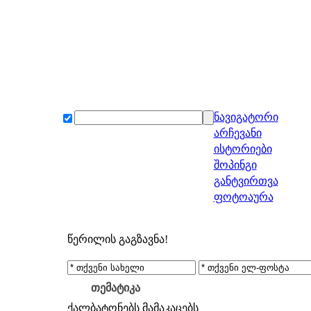
ნავიგატორი
არჩევანი
ისტორიები
შოპინგი
განტვირთვა
ფოტოაურა
წერილის გაგზავნა!
თემატიკა
ქალბატონებს
მამაკაცებს