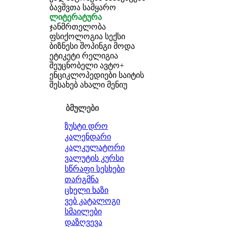
ბავშვთა სამყარო
ლიტერატურა
ჯანმრთელობა
ფსიქოლოგია
სექსი
ბიზნესი
შოპინგი
მოდა
ეტიკეტი
რელიგია
შეუცნობელი
ავტო+
ენციკლოპედიები
საიტის
შესახებ
ახალი მენიუ
ბმულები
ზუსტი დრო
კალენდარი
კალკულატორი
ვალუტის კურსი
სწრაფი სესხები
თარგმნა
ცხელი ხაზი
ვებ კატალოგი
სმაილები
დაზღვევა