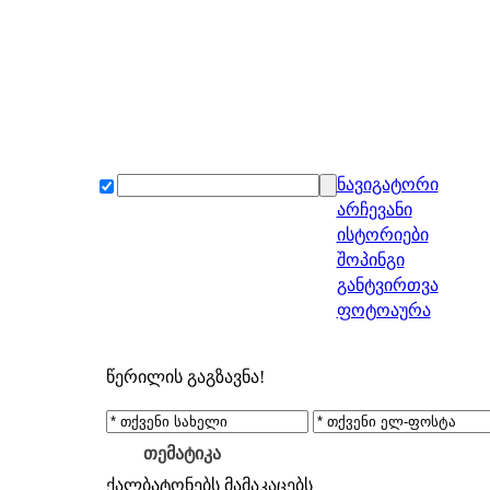
ნავიგატორი
არჩევანი
ისტორიები
შოპინგი
განტვირთვა
ფოტოაურა
წერილის გაგზავნა!
თემატიკა
ქალბატონებს
მამაკაცებს