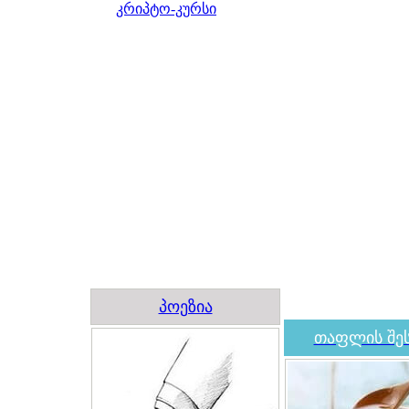
კრიპტო-კურსი
პოეზია
თაფლის შეს