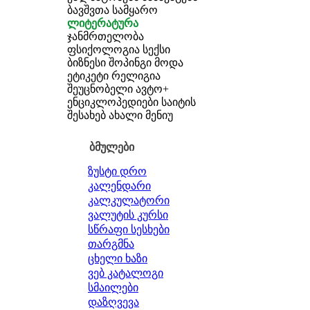
ბავშვთა სამყარო
ლიტერატურა
ჯანმრთელობა
ფსიქოლოგია
სექსი
ბიზნესი
შოპინგი
მოდა
ეტიკეტი
რელიგია
შეუცნობელი
ავტო+
ენციკლოპედიები
საიტის
შესახებ
ახალი მენიუ
ბმულები
ზუსტი დრო
კალენდარი
კალკულატორი
ვალუტის კურსი
სწრაფი სესხები
თარგმნა
ცხელი ხაზი
ვებ კატალოგი
სმაილები
დაზღვევა