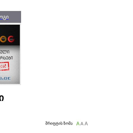
ოგი
ი
შრიფტის ზომა
A
A
A