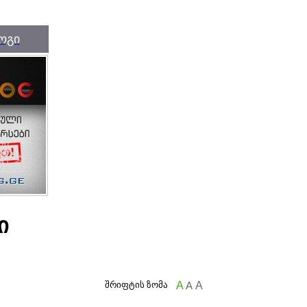
ოგი
ი
შრიფტის ზომა
A
A
A