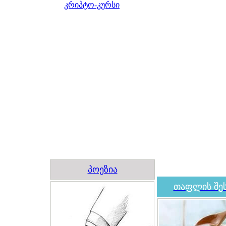
კრიპტო-კურსი
პოეზია
თაფლის შეს