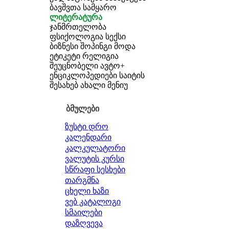
ბავშვთა სამყარო
ლიტერატურა
ჯანმრთელობა
ფსიქოლოგია
სექსი
ბიზნესი
შოპინგი
მოდა
ეტიკეტი
რელიგია
შეუცნობელი
ავტო+
ენციკლოპედიები
საიტის
შესახებ
ახალი მენიუ
ბმულები
ზუსტი დრო
კალენდარი
კალკულატორი
ვალუტის კურსი
სწრაფი სესხები
თარგმნა
ცხელი ხაზი
ვებ კატალოგი
სმაილები
დაზღვევა