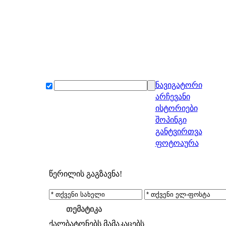
ნავიგატორი
არჩევანი
ისტორიები
შოპინგი
განტვირთვა
ფოტოაურა
წერილის გაგზავნა!
თემატიკა
ქალბატონებს
მამაკაცებს