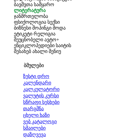
ბავშვთა სამყარო
ლიტერატურა
ჯანმრთელობა
ფსიქოლოგია
სექსი
ბიზნესი
შოპინგი
მოდა
ეტიკეტი
რელიგია
შეუცნობელი
ავტო+
ენციკლოპედიები
საიტის
შესახებ
ახალი მენიუ
ბმულები
ზუსტი დრო
კალენდარი
კალკულატორი
ვალუტის კურსი
სწრაფი სესხები
თარგმნა
ცხელი ხაზი
ვებ კატალოგი
სმაილები
დაზღვევა