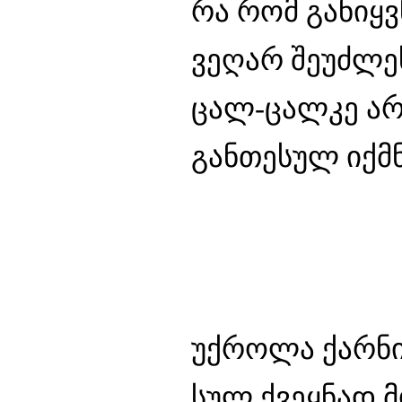
რა რომ განიყვ
ვეღარ შეუძლეს
ცალ-ცალკე არე
განთესულ იქმნ
უქროლა ქარნი.
სულ ქვეყნად 