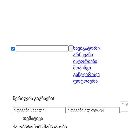
ნავიგატორი
არჩევანი
ისტორიები
შოპინგი
განტვირთვა
ფოტოაურა
წერილის გაგზავნა!
თემატიკა
ქალბატონებს
მამაკაცებს