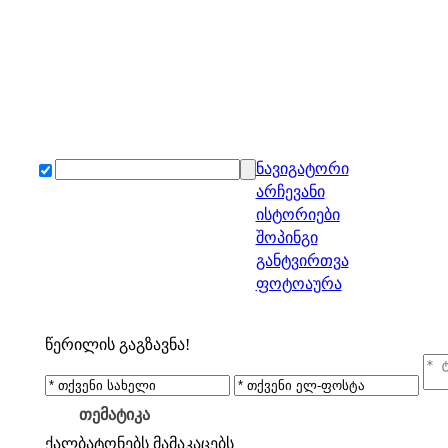
ნავიგატორი
არჩევანი
ისტორიები
შოპინგი
განტვირთვა
ფოტოაურა
წერილის გაგზავნა!
თემატიკა
ქალბატონებს
მამაკაცებს