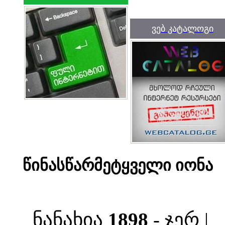
ვებ კატალოგი
წინასწარმეტყველი იონა
ნანახია
1898
- ჯერ |