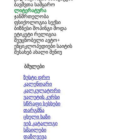
ბავშვთა სამყარო
ლიტერატურა
ჯანმრთელობა
ფსიქოლოგია
სექსი
ბიზნესი
შოპინგი
მოდა
ეტიკეტი
რელიგია
შეუცნობელი
ავტო+
ენციკლოპედიები
საიტის
შესახებ
ახალი მენიუ
ბმულები
ზუსტი დრო
კალენდარი
კალკულატორი
ვალუტის კურსი
სწრაფი სესხები
თარგმნა
ცხელი ხაზი
ვებ კატალოგი
სმაილები
დაზღვევა