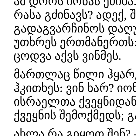
ამ დროს იონას ეძინა
რასა გძინავს? ადექ, 
გადაგვარჩინოს დაღუ
უთხრეს ერთმანერთს:
ცოდვა აქვს ვინმეს.
მართლაც წილი ჰყარე
ჰკითხეს: ვინ ხარ? ი
ისრაელთა ქვეყნიდა
ქვეყნის შემოქმედს; 
ახლა რა გიყოთ შენ? 