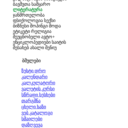
ბავშვთა სამყარო
ლიტერატურა
ჯანმრთელობა
ფსიქოლოგია
სექსი
ბიზნესი
შოპინგი
მოდა
ეტიკეტი
რელიგია
შეუცნობელი
ავტო+
ენციკლოპედიები
საიტის
შესახებ
ახალი მენიუ
ბმულები
ზუსტი დრო
კალენდარი
კალკულატორი
ვალუტის კურსი
სწრაფი სესხები
თარგმნა
ცხელი ხაზი
ვებ კატალოგი
სმაილები
დაზღვევა