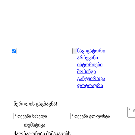
ნავიგატორი
არჩევანი
ისტორიები
შოპინგი
განტვირთვა
ფოტოაურა
წერილის გაგზავნა!
თემატიკა
ქალბატონებს
მამაკაცებს