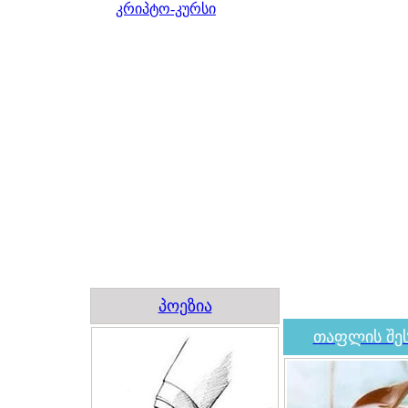
კრიპტო-კურსი
პოეზია
თაფლის შეს