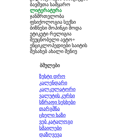
ბავშვთა სამყარო
ლიტერატურა
ჯანმრთელობა
ფსიქოლოგია
სექსი
ბიზნესი
შოპინგი
მოდა
ეტიკეტი
რელიგია
შეუცნობელი
ავტო+
ენციკლოპედიები
საიტის
შესახებ
ახალი მენიუ
ბმულები
ზუსტი დრო
კალენდარი
კალკულატორი
ვალუტის კურსი
სწრაფი სესხები
თარგმნა
ცხელი ხაზი
ვებ კატალოგი
სმაილები
დაზღვევა