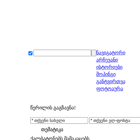
ნავიგატორი
არჩევანი
ისტორიები
შოპინგი
განტვირთვა
ფოტოაურა
წერილის გაგზავნა!
თემატიკა
ქალბატონებს
მამაკაცებს