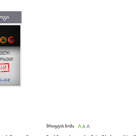
ოგი
შრიფტის ზომა
A
A
A