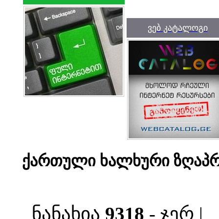
ვებ კატალოგი
ქართული ხალხური ზღაპრე
ნანახია
9318
- ჯერ |