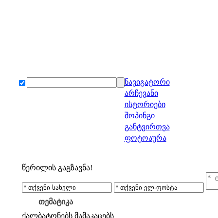
ნავიგატორი
არჩევანი
ისტორიები
შოპინგი
განტვირთვა
ფოტოაურა
წერილის გაგზავნა!
თემატიკა
ქალბატონებს
მამაკაცებს