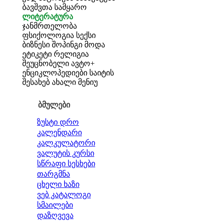
ბავშვთა სამყარო
ლიტერატურა
ჯანმრთელობა
ფსიქოლოგია
სექსი
ბიზნესი
შოპინგი
მოდა
ეტიკეტი
რელიგია
შეუცნობელი
ავტო+
ენციკლოპედიები
საიტის
შესახებ
ახალი მენიუ
ბმულები
ზუსტი დრო
კალენდარი
კალკულატორი
ვალუტის კურსი
სწრაფი სესხები
თარგმნა
ცხელი ხაზი
ვებ კატალოგი
სმაილები
დაზღვევა