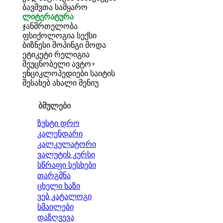
ბავშვთა სამყარო
ლიტერატურა
ჯანმრთელობა
ფსიქოლოგია
სექსი
ბიზნესი
შოპინგი
მოდა
ეტიკეტი
რელიგია
შეუცნობელი
ავტო+
ენციკლოპედიები
საიტის
შესახებ
ახალი მენიუ
ბმულები
ზუსტი დრო
კალენდარი
კალკულატორი
ვალუტის კურსი
სწრაფი სესხები
თარგმნა
ცხელი ხაზი
ვებ კატალოგი
სმაილები
დაზღვევა