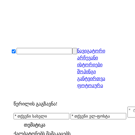
ნავიგატორი
არჩევანი
ისტორიები
შოპინგი
განტვირთვა
ფოტოაურა
წერილის გაგზავნა!
თემატიკა
ქალბატონებს
მამაკაცებს