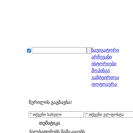
ნავიგატორი
არჩევანი
ისტორიები
შოპინგი
განტვირთვა
ფოტოაურა
წერილის გაგზავნა!
თემატიკა
ქალბატონებს
მამაკაცებს