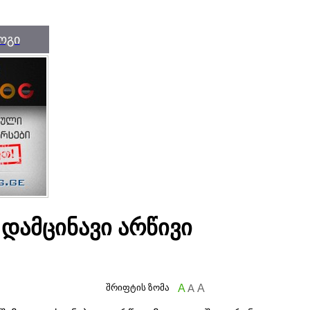
ოგი
დამცინავი არწივი
შრიფტის ზომა
A
A
A