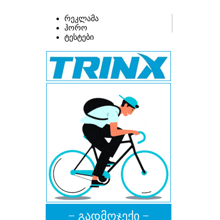
რეკლამა
ჰორო
ტესტები
− გადმოჯექი −