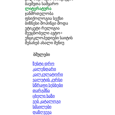
ბავშვთა სამყარო
ლიტერატურა
ჯანმრთელობა
ფსიქოლოგია
სექსი
ბიზნესი
შოპინგი
მოდა
ეტიკეტი
რელიგია
შეუცნობელი
ავტო+
ენციკლოპედიები
საიტის
შესახებ
ახალი მენიუ
ბმულები
ზუსტი დრო
კალენდარი
კალკულატორი
ვალუტის კურსი
სწრაფი სესხები
თარგმნა
ცხელი ხაზი
ვებ კატალოგი
სმაილები
დაზღვევა