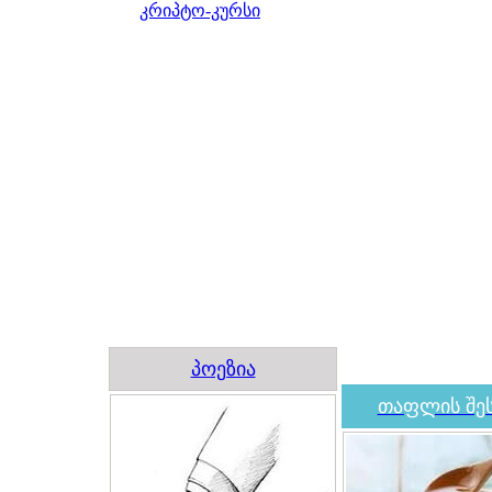
კრიპტო-კურსი
პოეზია
თაფლის შეს