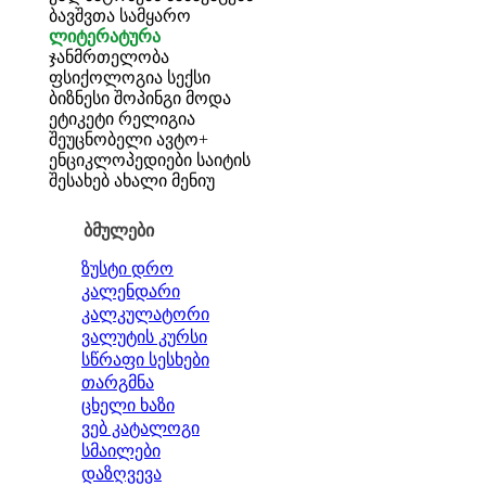
ბავშვთა სამყარო
ლიტერატურა
ჯანმრთელობა
ფსიქოლოგია
სექსი
ბიზნესი
შოპინგი
მოდა
ეტიკეტი
რელიგია
შეუცნობელი
ავტო+
ენციკლოპედიები
საიტის
შესახებ
ახალი მენიუ
ბმულები
ზუსტი დრო
კალენდარი
კალკულატორი
ვალუტის კურსი
სწრაფი სესხები
თარგმნა
ცხელი ხაზი
ვებ კატალოგი
სმაილები
დაზღვევა