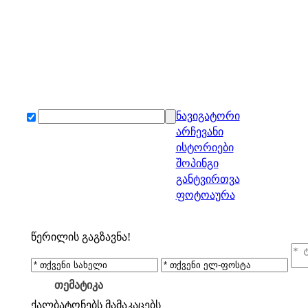
ნავიგატორი
არჩევანი
ისტორიები
შოპინგი
განტვირთვა
ფოტოაურა
წერილის გაგზავნა!
თემატიკა
ქალბატონებს
მამაკაცებს