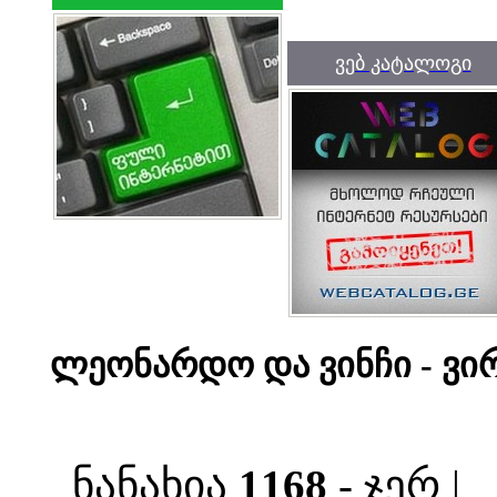
ვებ კატალოგი
ლეონარდო და ვინჩი - ვი
ნანახია
1168
- ჯერ |