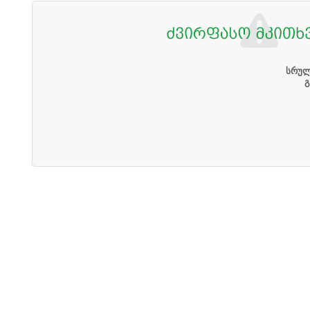
სრულ
გ