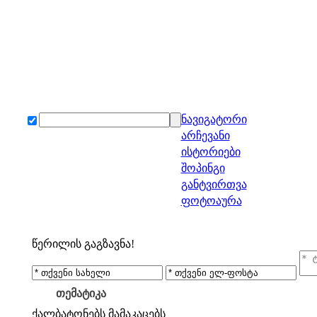
ნავიგატორი
არჩევანი
ისტორიები
შოპინგი
განტვირთვა
ფოტოაურა
წერილის გაგზავნა!
თემატიკა
ქალბატონებს
მამაკაცებს