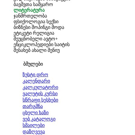
ბავშვთა სამყარო
ლიტერატურა
ჯანმრთელობა
ფსიქოლოგია
სექსი
ბიზნესი
შოპინგი
მოდა
ეტიკეტი
რელიგია
შეუცნობელი
ავტო+
ენციკლოპედიები
საიტის
შესახებ
ახალი მენიუ
ბმულები
ზუსტი დრო
კალენდარი
კალკულატორი
ვალუტის კურსი
სწრაფი სესხები
თარგმნა
ცხელი ხაზი
ვებ კატალოგი
სმაილები
დაზღვევა