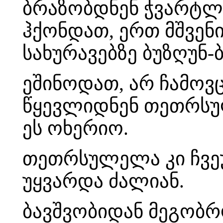
ბრაზობდნენ ჭვარტლიწ
ჰქონდათ, ერთ მშვენ
სახურავებზე ბუზღუნ-
ეშინოდათ, არ ჩამოვ
წყევლიდნენ თეთრსულ
ეს ოხერიო.
თეთრსულელა კი ჩვე
უყვარდა ძალიან.
ბავშვობიდან მეგობრ