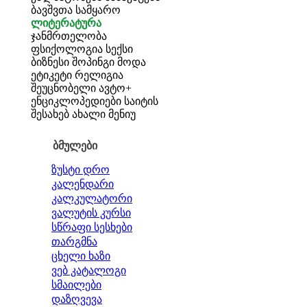
ბავშვთა სამყარო
ლიტერატურა
ჯანმრთელობა
ფსიქოლოგია
სექსი
ბიზნესი
შოპინგი
მოდა
ეტიკეტი
რელიგია
შეუცნობელი
ავტო+
ენციკლოპედიები
საიტის
შესახებ
ახალი მენიუ
ბმულები
ზუსტი დრო
კალენდარი
კალკულატორი
ვალუტის კურსი
სწრაფი სესხები
თარგმნა
ცხელი ხაზი
ვებ კატალოგი
სმაილები
დაზღვევა