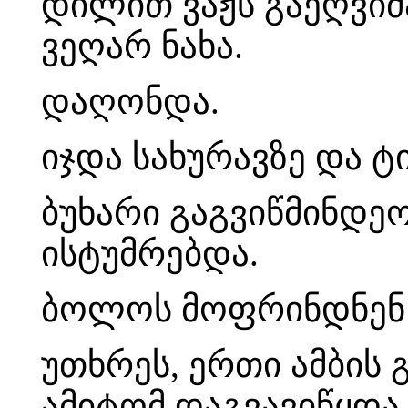
დილით ვაჟს გაეღვიძ
ვეღარ ნახა.
დაღონდა.
იჯდა სახურავზე და 
ბუხარი გაგვიწმინდეო
ისტუმრებდა.
ბოლოს მოფრინდნენ 
უთხრეს, ერთი ამბის
ამიტომ დაგვავიწყდა