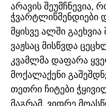
არავის შეუმჩნევია,
ჭვარტლიწმენდიები დ
მყისვე ალში გაეხვი
ვაჟსაც მისწვდა ცეცხ
კვამლმა დაფარა ყვ
მოქალაქენი გაშეშდნ
თეთრი ჩიტები ჭყივი
მაგრამ, ვიდრე მოასწ