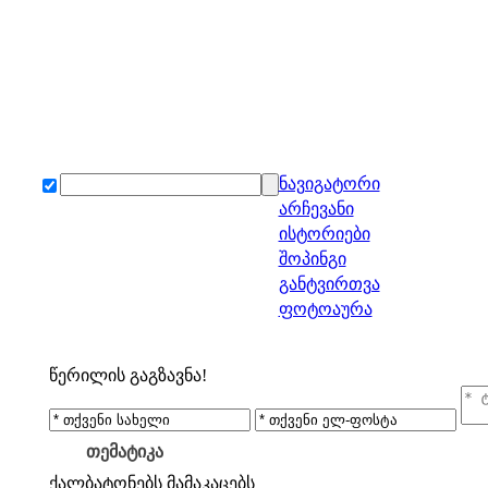
ნავიგატორი
არჩევანი
ისტორიები
შოპინგი
განტვირთვა
ფოტოაურა
წერილის გაგზავნა!
თემატიკა
ქალბატონებს
მამაკაცებს