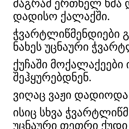
მაგრამ ერთხელ ხმა 
დადისო ქალაქში.
ჭვარტლიწმენდიები გ
ნახეს უცნაური ჭვარტ
ქუჩაში მოქალაქეები 
შეჰყურებდნენ.
ვიღაც ვაჟი დადიოდა 
ისიც სხვა ჭვარტლიწ
უცნაური თეთრი ქუდი