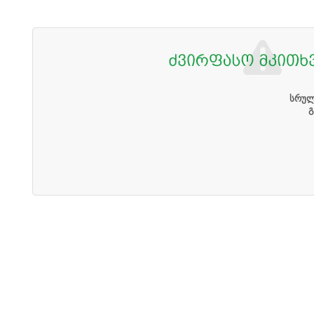
სრულ
გ