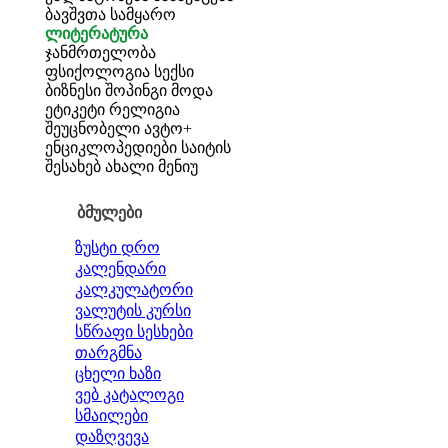
ბავშვთა სამყარო
ლიტერატურა
ჯანმრთელობა
ფსიქოლოგია
სექსი
ბიზნესი
შოპინგი
მოდა
ეტიკეტი
რელიგია
შეუცნობელი
ავტო+
ენციკლოპედიები
საიტის
შესახებ
ახალი მენიუ
ბმულები
ზუსტი დრო
კალენდარი
კალკულატორი
ვალუტის კურსი
სწრაფი სესხები
თარგმნა
ცხელი ხაზი
ვებ კატალოგი
სმაილები
დაზღვევა