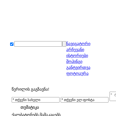
ნავიგატორი
არჩევანი
ისტორიები
შოპინგი
განტვირთვა
ფოტოაურა
წერილის გაგზავნა!
თემატიკა
ქალბატონებს
მამაკაცებს