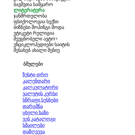
ბავშვთა სამყარო
ლიტერატურა
ჯანმრთელობა
ფსიქოლოგია
სექსი
ბიზნესი
შოპინგი
მოდა
ეტიკეტი
რელიგია
შეუცნობელი
ავტო+
ენციკლოპედიები
საიტის
შესახებ
ახალი მენიუ
ბმულები
ზუსტი დრო
კალენდარი
კალკულატორი
ვალუტის კურსი
სწრაფი სესხები
თარგმნა
ცხელი ხაზი
ვებ კატალოგი
სმაილები
დაზღვევა