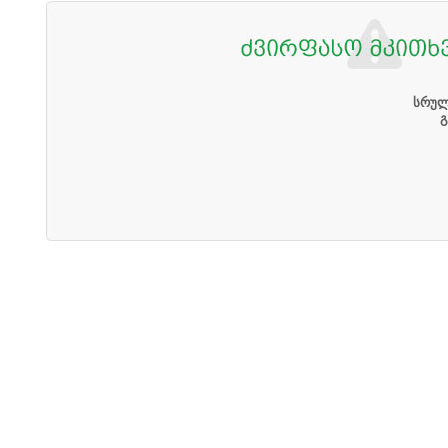
სრულ
გ