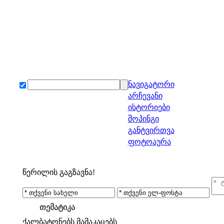
ნავიგატორი
არჩევანი
ისტორიები
შოპინგი
განტვირთვა
ფოტოაურა
წერილის გაგზავნა!
თემატიკა
ქალბატონებს
მამაკაცებს