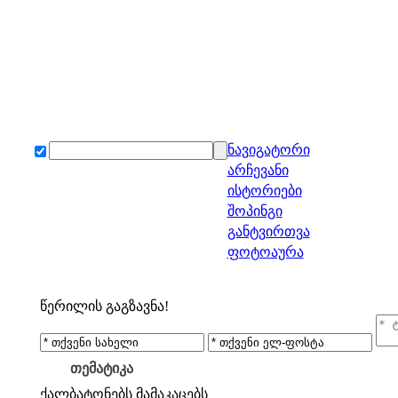
ნავიგატორი
არჩევანი
ისტორიები
შოპინგი
განტვირთვა
ფოტოაურა
წერილის გაგზავნა!
თემატიკა
ქალბატონებს
მამაკაცებს