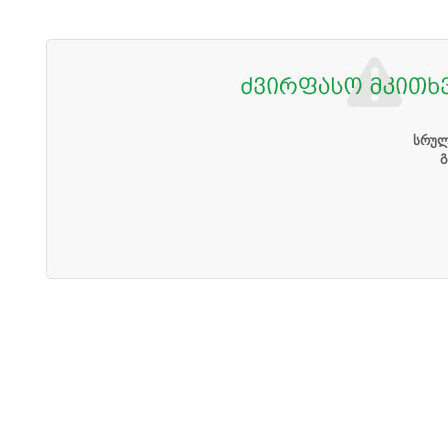
სრულ
გ