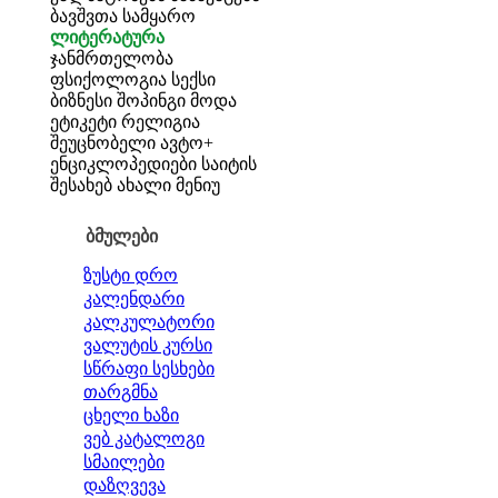
ბავშვთა სამყარო
ლიტერატურა
ჯანმრთელობა
ფსიქოლოგია
სექსი
ბიზნესი
შოპინგი
მოდა
ეტიკეტი
რელიგია
შეუცნობელი
ავტო+
ენციკლოპედიები
საიტის
შესახებ
ახალი მენიუ
ბმულები
ზუსტი დრო
კალენდარი
კალკულატორი
ვალუტის კურსი
სწრაფი სესხები
თარგმნა
ცხელი ხაზი
ვებ კატალოგი
სმაილები
დაზღვევა