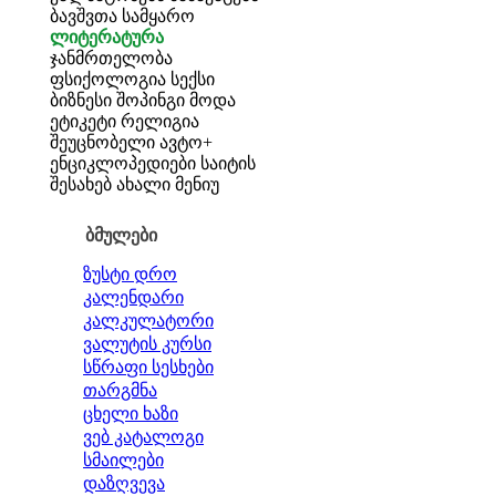
ბავშვთა სამყარო
ლიტერატურა
ჯანმრთელობა
ფსიქოლოგია
სექსი
ბიზნესი
შოპინგი
მოდა
ეტიკეტი
რელიგია
შეუცნობელი
ავტო+
ენციკლოპედიები
საიტის
შესახებ
ახალი მენიუ
ბმულები
ზუსტი დრო
კალენდარი
კალკულატორი
ვალუტის კურსი
სწრაფი სესხები
თარგმნა
ცხელი ხაზი
ვებ კატალოგი
სმაილები
დაზღვევა