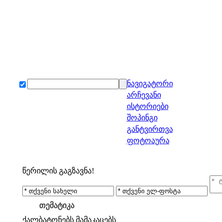
ნავიგატორი
არჩევანი
ისტორიები
შოპინგი
განტვირთვა
ფოტოაურა
წერილის გაგზავნა!
თემატიკა
ქალბატონებს
მამაკაცებს