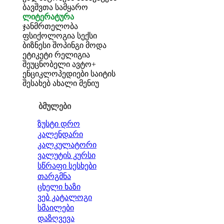
ბავშვთა სამყარო
ლიტერატურა
ჯანმრთელობა
ფსიქოლოგია
სექსი
ბიზნესი
შოპინგი
მოდა
ეტიკეტი
რელიგია
შეუცნობელი
ავტო+
ენციკლოპედიები
საიტის
შესახებ
ახალი მენიუ
ბმულები
ზუსტი დრო
კალენდარი
კალკულატორი
ვალუტის კურსი
სწრაფი სესხები
თარგმნა
ცხელი ხაზი
ვებ კატალოგი
სმაილები
დაზღვევა