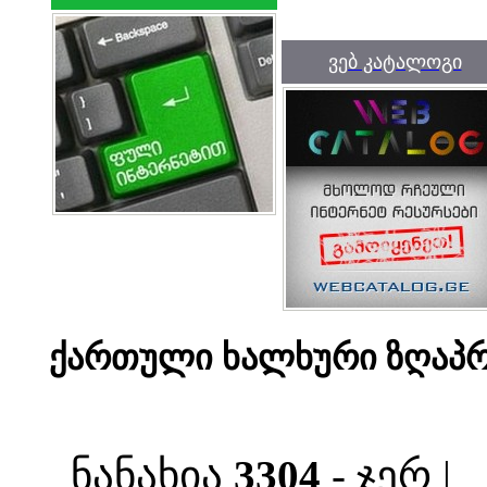
ვებ კატალოგი
ქართული ხალხური ზღაპრე
ნანახია
3304
- ჯერ |