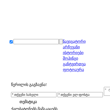
ნავიგატორი
არჩევანი
ისტორიები
შოპინგი
განტვირთვა
ფოტოაურა
წერილის გაგზავნა!
თემატიკა
ქალბატონებს
მამაკაცებს