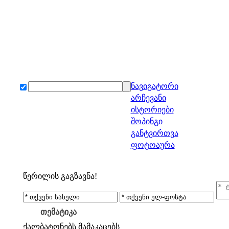
ნავიგატორი
არჩევანი
ისტორიები
შოპინგი
განტვირთვა
ფოტოაურა
წერილის გაგზავნა!
თემატიკა
ქალბატონებს
მამაკაცებს