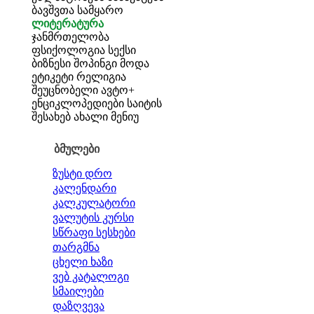
ბავშვთა სამყარო
ლიტერატურა
ჯანმრთელობა
ფსიქოლოგია
სექსი
ბიზნესი
შოპინგი
მოდა
ეტიკეტი
რელიგია
შეუცნობელი
ავტო+
ენციკლოპედიები
საიტის
შესახებ
ახალი მენიუ
ბმულები
ზუსტი დრო
კალენდარი
კალკულატორი
ვალუტის კურსი
სწრაფი სესხები
თარგმნა
ცხელი ხაზი
ვებ კატალოგი
სმაილები
დაზღვევა