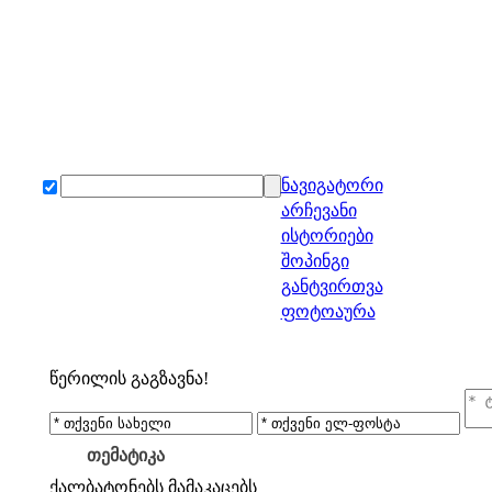
ნავიგატორი
არჩევანი
ისტორიები
შოპინგი
განტვირთვა
ფოტოაურა
წერილის გაგზავნა!
თემატიკა
ქალბატონებს
მამაკაცებს