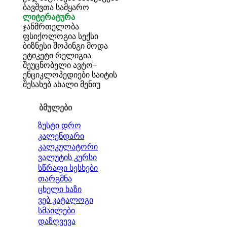
ბავშვთა სამყარო
ლიტერატურა
ჯანმრთელობა
ფსიქოლოგია
სექსი
ბიზნესი
შოპინგი
მოდა
ეტიკეტი
რელიგია
შეუცნობელი
ავტო+
ენციკლოპედიები
საიტის
შესახებ
ახალი მენიუ
ბმულები
ზუსტი დრო
კალენდარი
კალკულატორი
ვალუტის კურსი
სწრაფი სესხები
თარგმნა
ცხელი ხაზი
ვებ კატალოგი
სმაილები
დაზღვევა