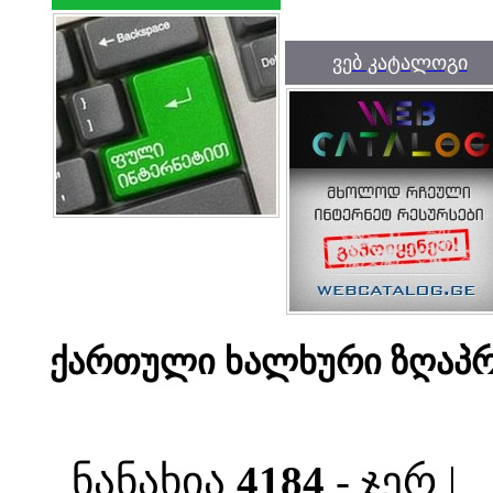
ვებ კატალოგი
ქართული ხალხური ზღაპრებ
ნანახია
4184
- ჯერ |