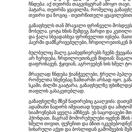
ჩნდება: აქ თეთრმა თაგვისყურამ ამოყო თავი, 
პატარა, თეთრმა ყვავილმა, რომელიც გაზაფხუ
თეთრი და ზოგიც - თეთრწითელი ყვავილებით 
გაზაფხულს თან მრავალი ფრინველი მოსდევს
მოსულა. ცოტა ხნის შემდეგ მარდი და კეთილი 
და ჭალა სხვადასხვა ფრინველით ივსება. მათი 
ჰაერში დამწკრივებულები, ჩრდილოეთისკენ მ
ბულბულიც მალე გააბედნიერებს ჩვენს ქვეყან
არ ჩერდება, ჩრდილოეთისკენ მიდიან: მაგალით
დაფრინავენ, ჭყივიან, აგროვებენ ხის ხმელ ტო
მრავლად ჩნდება ჭიანჭველები, ჭრელი პეპლები
რომელთა ხსენებაც ზამთარში არსად იყო, გა
სკაში, ძილში გაატარა, გაზაფხულზე ფხიზლდე
თაფლის გასაკეთებლად.
გაზაფხულზე მზემ ნადირებიც გააღვიძა: დათვმა
ადამიანი ნადირს იშვიათად ხედავს და ამიტო
სიამოვნებას ყველა ამჩნევს. ეს საცოდავები 
ჰქონდათ, მაგრამ მოშორებულები იყვნენ მზის 
ხმელი თივით, ფუჩეჩით და ბზით იკვებებოდნე
სიხარული აქვთ და ბოსლიდან გამოშვების შემდ