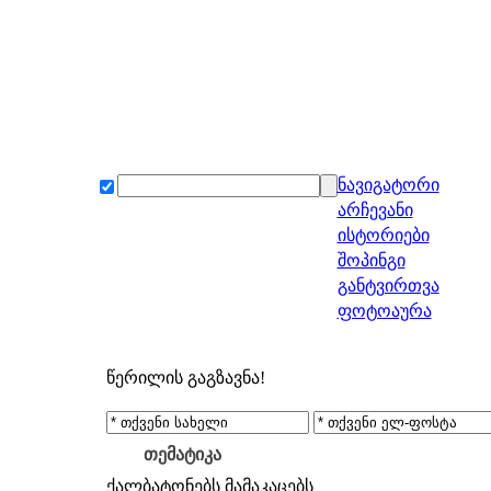
ნავიგატორი
არჩევანი
ისტორიები
შოპინგი
განტვირთვა
ფოტოაურა
წერილის გაგზავნა!
თემატიკა
ქალბატონებს
მამაკაცებს