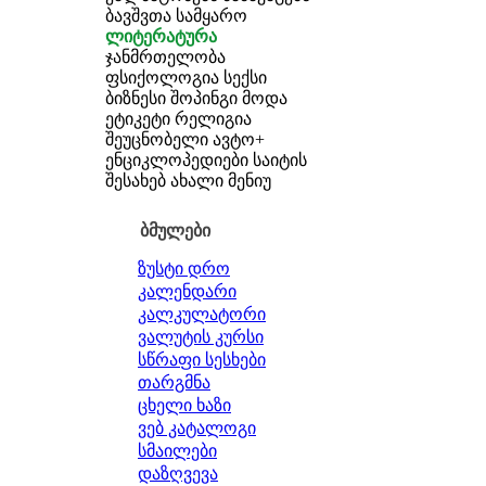
ბავშვთა სამყარო
ლიტერატურა
ჯანმრთელობა
ფსიქოლოგია
სექსი
ბიზნესი
შოპინგი
მოდა
ეტიკეტი
რელიგია
შეუცნობელი
ავტო+
ენციკლოპედიები
საიტის
შესახებ
ახალი მენიუ
ბმულები
ზუსტი დრო
კალენდარი
კალკულატორი
ვალუტის კურსი
სწრაფი სესხები
თარგმნა
ცხელი ხაზი
ვებ კატალოგი
სმაილები
დაზღვევა