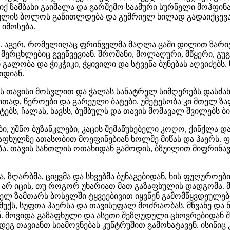
იქ ზამბახი გაიშალა და გარშემო საამური სურნელი მოჰფინა
ლის ბოლოს გაწითლდება და გემრიელ ხილად გადაიქცევა... 
იმოსება.
. აგერ, რომელიღაც ფრინველმა მაღლა ცაში დილით ზარივ
მერცხლებიც გვეწვევიან. შროშანი, მოლაღური, მწყერი, გუგ
გალობა და ჭიკჭიკი, ჭყივილი და სტვენა ბუნებას აღვიძებს.
იდიან.
ას თავისი მოსვლით და ჭალას სანატრელ სიმღერებს დასძა
ად, წეროები და გარეული ბატები. უმეტესობა კი მთელ ზაფხ
ტებს, ჩალას, ხავსს, ბუმბულს და თავის მომავალ შვილებს ბი
, უშნო ბუზანკლები, კაცის შემაწუხებელი კოღო, ქინქლა და 
ზაფხულზე ათასობით მოეფინებიან ხოლმე მიწას და ჰაერს.
ბა. თავის სანთლის ოთახიდან გამოდის, ბზუილით მიფრინავს
, ზღარბმა, ციყვმა და სხვებმა ბუნაგებიდან, ხის ფუღუროებ
მ არ იცის, თუ როგორ უხარიათ მათ გაზაფხულის დადგომა. 
მთელ ზამთარს ბოსელში ტყვეებივით იყვნენ გამომწყვდეულე
შუქს, სუფთა ჰაერსა და თავისუფალ მოძრაობას. მწვანე და
ნ. მოვიდა გაზაფხული და ასეთი შეზღუდული ცხოვრებიდან შ
ეგ თავიანთ სიამოვნებას კუნტრუშით გამოხატავენ. ისინიც 