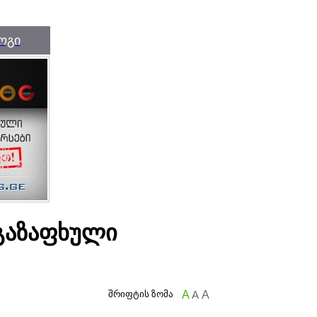
ოგი
 გაზაფხული
შრიფტის ზომა
A
A
A