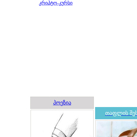
კრიპტო-კურსი
პოეზია
თაფლის შეს