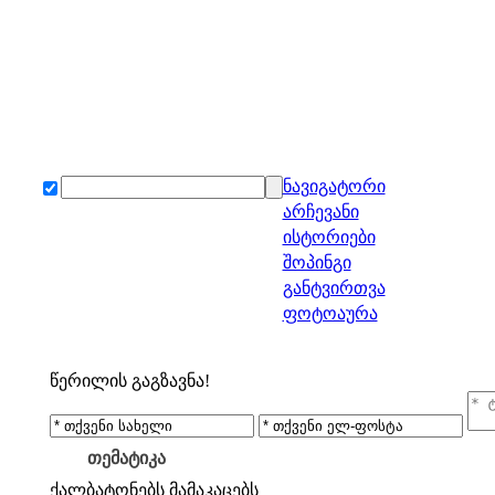
ნავიგატორი
არჩევანი
ისტორიები
შოპინგი
განტვირთვა
ფოტოაურა
წერილის გაგზავნა!
თემატიკა
ქალბატონებს
მამაკაცებს