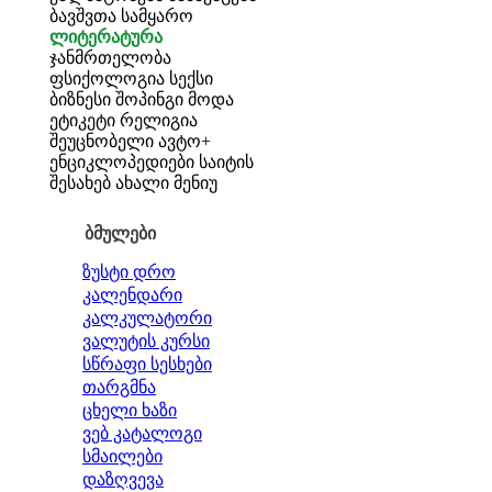
ბავშვთა სამყარო
ლიტერატურა
ჯანმრთელობა
ფსიქოლოგია
სექსი
ბიზნესი
შოპინგი
მოდა
ეტიკეტი
რელიგია
შეუცნობელი
ავტო+
ენციკლოპედიები
საიტის
შესახებ
ახალი მენიუ
ბმულები
ზუსტი დრო
კალენდარი
კალკულატორი
ვალუტის კურსი
სწრაფი სესხები
თარგმნა
ცხელი ხაზი
ვებ კატალოგი
სმაილები
დაზღვევა