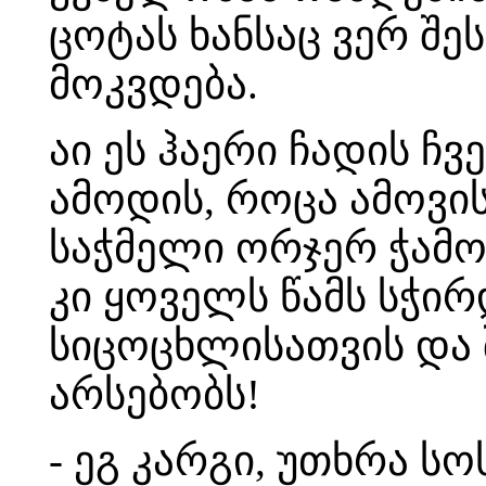
ცოტას ხანსაც ვერ შე
მოკვდება.
აი ეს ჰაერი ჩადის ჩვ
ამოდის, როცა ამოვი
საჭმელი ორჯერ ჭამოს
კი ყოველს წამს სჭირ
სიცოცხლისათვის და შ
არსებობს!
- ეგ კარგი, უთხრა ს