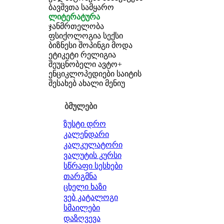
ბავშვთა სამყარო
ლიტერატურა
ჯანმრთელობა
ფსიქოლოგია
სექსი
ბიზნესი
შოპინგი
მოდა
ეტიკეტი
რელიგია
შეუცნობელი
ავტო+
ენციკლოპედიები
საიტის
შესახებ
ახალი მენიუ
ბმულები
ზუსტი დრო
კალენდარი
კალკულატორი
ვალუტის კურსი
სწრაფი სესხები
თარგმნა
ცხელი ხაზი
ვებ კატალოგი
სმაილები
დაზღვევა