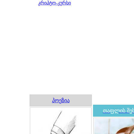
კრიპტო-კურსი
პოეზია
თაფლის შეს