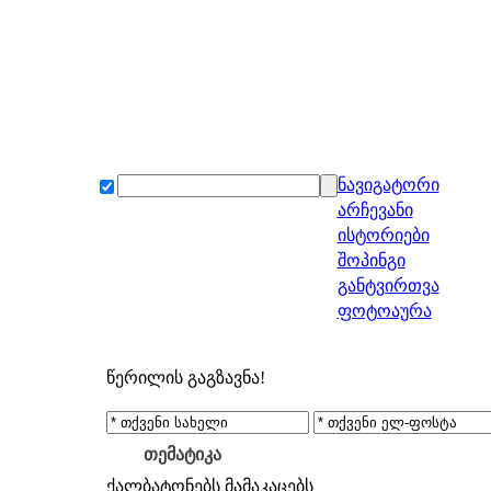
ნავიგატორი
არჩევანი
ისტორიები
შოპინგი
განტვირთვა
ფოტოაურა
წერილის გაგზავნა!
თემატიკა
ქალბატონებს
მამაკაცებს