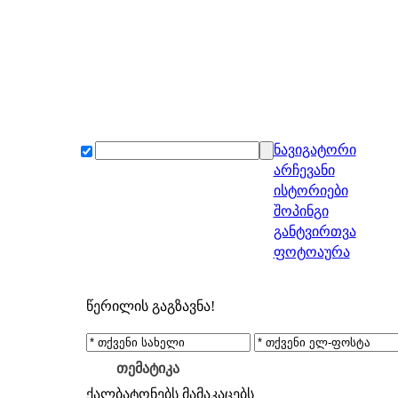
ნავიგატორი
არჩევანი
ისტორიები
შოპინგი
განტვირთვა
ფოტოაურა
წერილის გაგზავნა!
თემატიკა
ქალბატონებს
მამაკაცებს