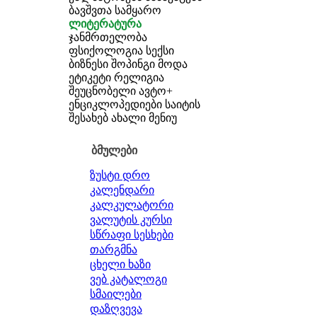
ბავშვთა სამყარო
ლიტერატურა
ჯანმრთელობა
ფსიქოლოგია
სექსი
ბიზნესი
შოპინგი
მოდა
ეტიკეტი
რელიგია
შეუცნობელი
ავტო+
ენციკლოპედიები
საიტის
შესახებ
ახალი მენიუ
ბმულები
ზუსტი დრო
კალენდარი
კალკულატორი
ვალუტის კურსი
სწრაფი სესხები
თარგმნა
ცხელი ხაზი
ვებ კატალოგი
სმაილები
დაზღვევა