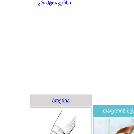
კრიპტო-კურსი
პოეზია
თაფლის შეს