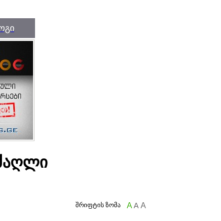
ოგი
 ძაღლი
შრიფტის ზომა
A
A
A