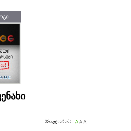
ოგი
ვენახი
შრიფტის ზომა
A
A
A