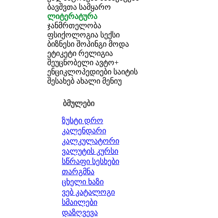
ბავშვთა სამყარო
ლიტერატურა
ჯანმრთელობა
ფსიქოლოგია
სექსი
ბიზნესი
შოპინგი
მოდა
ეტიკეტი
რელიგია
შეუცნობელი
ავტო+
ენციკლოპედიები
საიტის
შესახებ
ახალი მენიუ
ბმულები
ზუსტი დრო
კალენდარი
კალკულატორი
ვალუტის კურსი
სწრაფი სესხები
თარგმნა
ცხელი ხაზი
ვებ კატალოგი
სმაილები
დაზღვევა