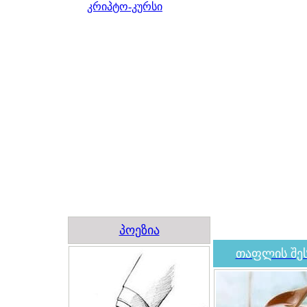
კრიპტო-კურსი
პოეზია
თაფლის შეს