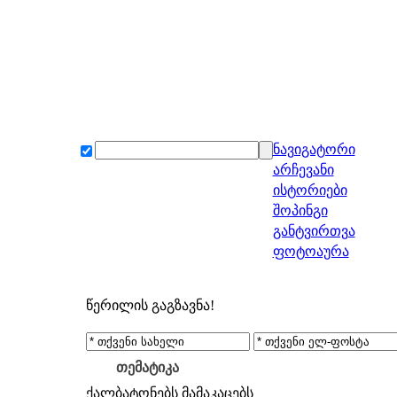
ნავიგატორი
არჩევანი
ისტორიები
შოპინგი
განტვირთვა
ფოტოაურა
წერილის გაგზავნა!
თემატიკა
ქალბატონებს
მამაკაცებს