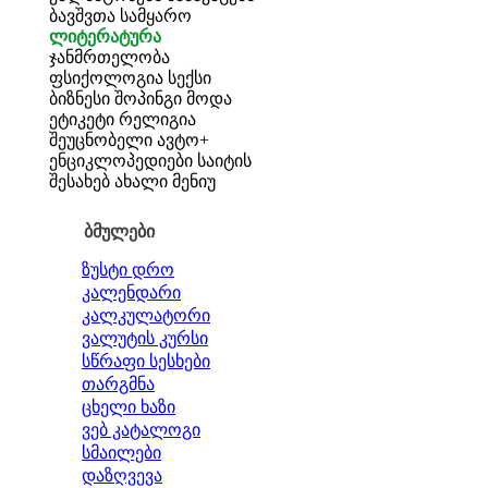
ბავშვთა სამყარო
ლიტერატურა
ჯანმრთელობა
ფსიქოლოგია
სექსი
ბიზნესი
შოპინგი
მოდა
ეტიკეტი
რელიგია
შეუცნობელი
ავტო+
ენციკლოპედიები
საიტის
შესახებ
ახალი მენიუ
ბმულები
ზუსტი დრო
კალენდარი
კალკულატორი
ვალუტის კურსი
სწრაფი სესხები
თარგმნა
ცხელი ხაზი
ვებ კატალოგი
სმაილები
დაზღვევა