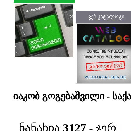
ვებ კატალოგი
იაკობ გოგებაშვილი - სა
ნანახია
3127
- ჯერ |