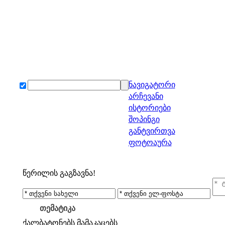
ნავიგატორი
არჩევანი
ისტორიები
შოპინგი
განტვირთვა
ფოტოაურა
წერილის გაგზავნა!
თემატიკა
ქალბატონებს
მამაკაცებს