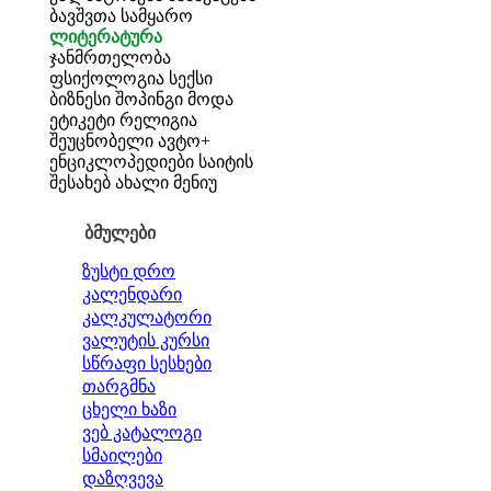
ბავშვთა სამყარო
ლიტერატურა
ჯანმრთელობა
ფსიქოლოგია
სექსი
ბიზნესი
შოპინგი
მოდა
ეტიკეტი
რელიგია
შეუცნობელი
ავტო+
ენციკლოპედიები
საიტის
შესახებ
ახალი მენიუ
ბმულები
ზუსტი დრო
კალენდარი
კალკულატორი
ვალუტის კურსი
სწრაფი სესხები
თარგმნა
ცხელი ხაზი
ვებ კატალოგი
სმაილები
დაზღვევა