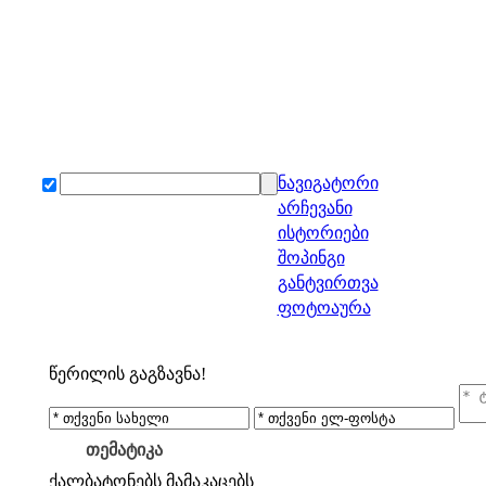
ნავიგატორი
არჩევანი
ისტორიები
შოპინგი
განტვირთვა
ფოტოაურა
წერილის გაგზავნა!
თემატიკა
ქალბატონებს
მამაკაცებს