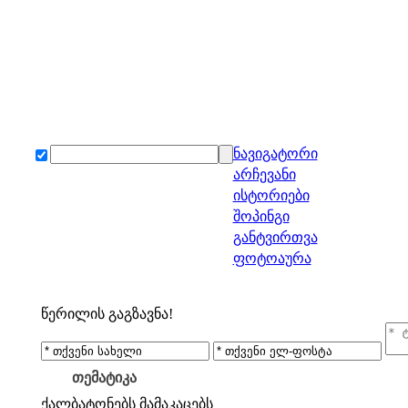
ნავიგატორი
არჩევანი
ისტორიები
შოპინგი
განტვირთვა
ფოტოაურა
წერილის გაგზავნა!
თემატიკა
ქალბატონებს
მამაკაცებს