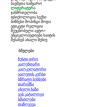
ბავშვთა სამყარო
ლიტერატურა
ჯანმრთელობა
ფსიქოლოგია
სექსი
ბიზნესი
შოპინგი
მოდა
ეტიკეტი
რელიგია
შეუცნობელი
ავტო+
ენციკლოპედიები
საიტის
შესახებ
ახალი მენიუ
ბმულები
ზუსტი დრო
კალენდარი
კალკულატორი
ვალუტის კურსი
სწრაფი სესხები
თარგმნა
ცხელი ხაზი
ვებ კატალოგი
სმაილები
დაზღვევა