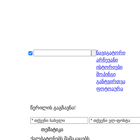
ნავიგატორი
არჩევანი
ისტორიები
შოპინგი
განტვირთვა
ფოტოაურა
წერილის გაგზავნა!
თემატიკა
ქალბატონებს
მამაკაცებს