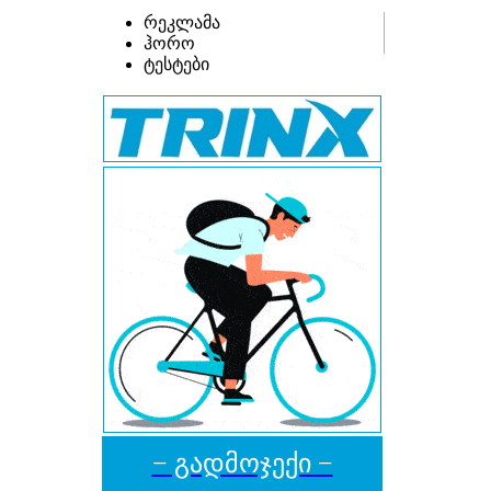
რეკლამა
ჰორო
ტესტები
− გადმოჯექი −