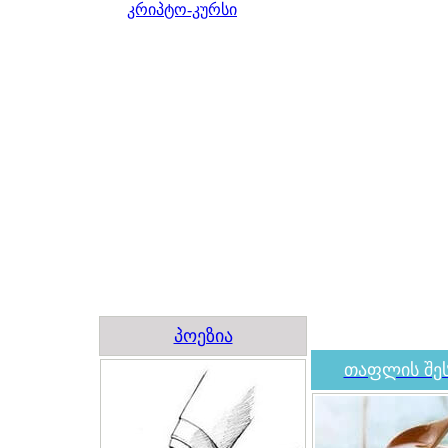
კრიპტო-კურსი
პოეზია
თაფლის შეს