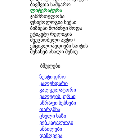
ბავშვთა სამყარო
ლიტერატურა
ჯანმრთელობა
ფსიქოლოგია
სექსი
ბიზნესი
შოპინგი
მოდა
ეტიკეტი
რელიგია
შეუცნობელი
ავტო+
ენციკლოპედიები
საიტის
შესახებ
ახალი მენიუ
ბმულები
ზუსტი დრო
კალენდარი
კალკულატორი
ვალუტის კურსი
სწრაფი სესხები
თარგმნა
ცხელი ხაზი
ვებ კატალოგი
სმაილები
დაზღვევა