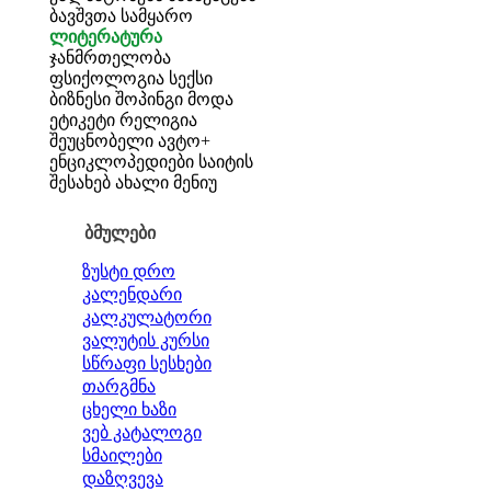
ბავშვთა სამყარო
ლიტერატურა
ჯანმრთელობა
ფსიქოლოგია
სექსი
ბიზნესი
შოპინგი
მოდა
ეტიკეტი
რელიგია
შეუცნობელი
ავტო+
ენციკლოპედიები
საიტის
შესახებ
ახალი მენიუ
ბმულები
ზუსტი დრო
კალენდარი
კალკულატორი
ვალუტის კურსი
სწრაფი სესხები
თარგმნა
ცხელი ხაზი
ვებ კატალოგი
სმაილები
დაზღვევა