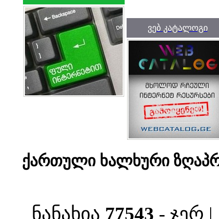
ვებ კატალოგი
ქართული ხალხური ზღაპრ
ნანახია
77543
- ჯერ 