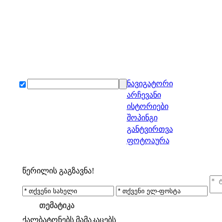
ნავიგატორი
არჩევანი
ისტორიები
შოპინგი
განტვირთვა
ფოტოაურა
წერილის გაგზავნა!
თემატიკა
ქალბატონებს
მამაკაცებს