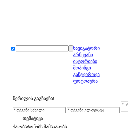
ნავიგატორი
არჩევანი
ისტორიები
შოპინგი
განტვირთვა
ფოტოაურა
წერილის გაგზავნა!
თემატიკა
ქალბატონებს
მამაკაცებს