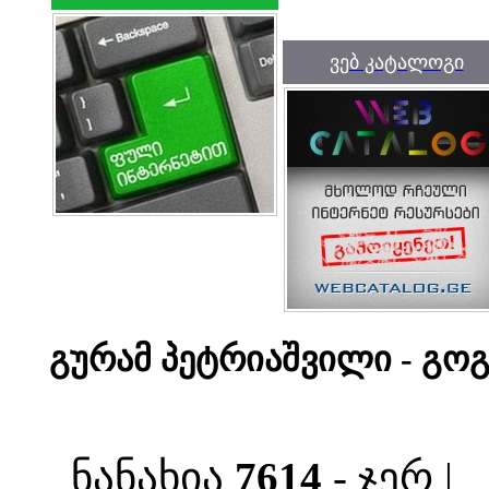
ვებ კატალოგი
გურამ პეტრიაშვილი - გო
ნანახია
7614
- ჯერ |