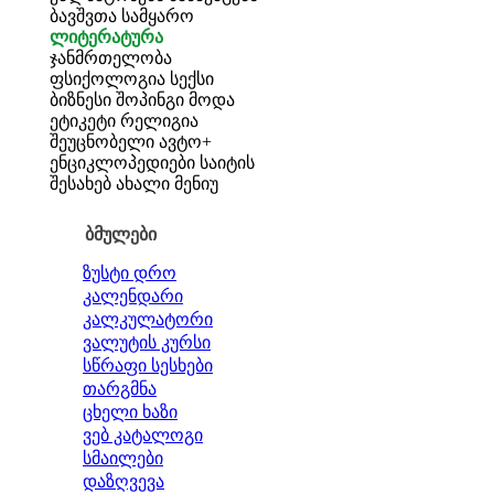
ბავშვთა სამყარო
ლიტერატურა
ჯანმრთელობა
ფსიქოლოგია
სექსი
ბიზნესი
შოპინგი
მოდა
ეტიკეტი
რელიგია
შეუცნობელი
ავტო+
ენციკლოპედიები
საიტის
შესახებ
ახალი მენიუ
ბმულები
ზუსტი დრო
კალენდარი
კალკულატორი
ვალუტის კურსი
სწრაფი სესხები
თარგმნა
ცხელი ხაზი
ვებ კატალოგი
სმაილები
დაზღვევა