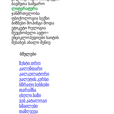
ბავშვთა სამყარო
ლიტერატურა
ჯანმრთელობა
ფსიქოლოგია
სექსი
ბიზნესი
შოპინგი
მოდა
ეტიკეტი
რელიგია
შეუცნობელი
ავტო+
ენციკლოპედიები
საიტის
შესახებ
ახალი მენიუ
ბმულები
ზუსტი დრო
კალენდარი
კალკულატორი
ვალუტის კურსი
სწრაფი სესხები
თარგმნა
ცხელი ხაზი
ვებ კატალოგი
სმაილები
დაზღვევა