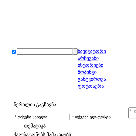
ნავიგატორი
არჩევანი
ისტორიები
შოპინგი
განტვირთვა
ფოტოაურა
წერილის გაგზავნა!
თემატიკა
ქალბატონებს
მამაკაცებს