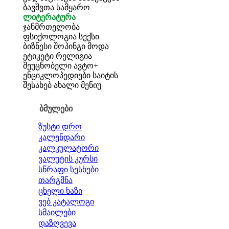
ბავშვთა სამყარო
ლიტერატურა
ჯანმრთელობა
ფსიქოლოგია
სექსი
ბიზნესი
შოპინგი
მოდა
ეტიკეტი
რელიგია
შეუცნობელი
ავტო+
ენციკლოპედიები
საიტის
შესახებ
ახალი მენიუ
ბმულები
ზუსტი დრო
კალენდარი
კალკულატორი
ვალუტის კურსი
სწრაფი სესხები
თარგმნა
ცხელი ხაზი
ვებ კატალოგი
სმაილები
დაზღვევა