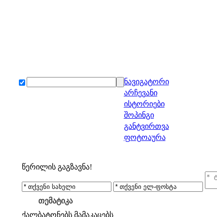
ნავიგატორი
არჩევანი
ისტორიები
შოპინგი
განტვირთვა
ფოტოაურა
წერილის გაგზავნა!
თემატიკა
ქალბატონებს
მამაკაცებს