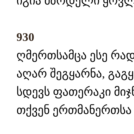
იგია მზრდელი ყოვლ
930
ღმერთსამცა ესე რად 
აღარ შეგყარნა, გაგ
სდევს ფათერაკი მიჯნ
თქვენ ერთმანერთსა 