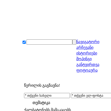
ნავიგატორი
არჩევანი
ისტორიები
შოპინგი
განტვირთვა
ფოტოაურა
წერილის გაგზავნა!
თემატიკა
ქალბატონებს
მამაკაცებს