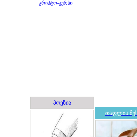
კრიპტო-კურსი
პოეზია
თაფლის შეს