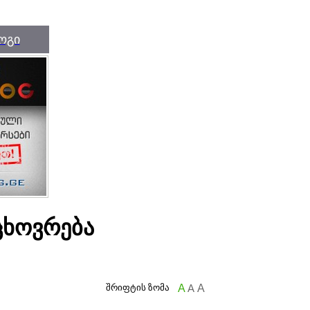
ოგი
ცხოვრება
შრიფტის ზომა
A
A
A