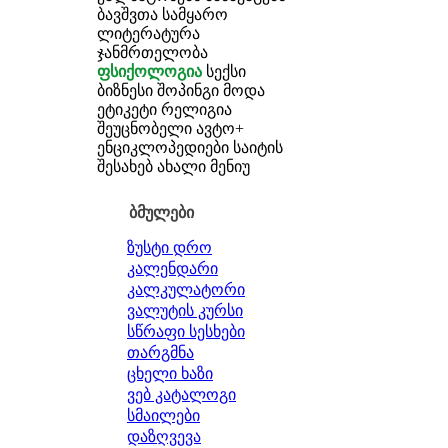
ბავშვთა სამყარო
ლიტერატურა
ჯანმრთელობა
ფსიქოლოგია
სექსი
ბიზნესი
შოპინგი
მოდა
ეტიკეტი
რელიგია
შეუცნობელი
ავტო+
ენციკლოპედიები
საიტის
შესახებ
ახალი მენიუ
ბმულები
ზუსტი დრო
კალენდარი
კალკულატორი
ვალუტის კურსი
სწრაფი სესხები
თარგმნა
ცხელი ხაზი
ვებ კატალოგი
სმაილები
დაზღვევა