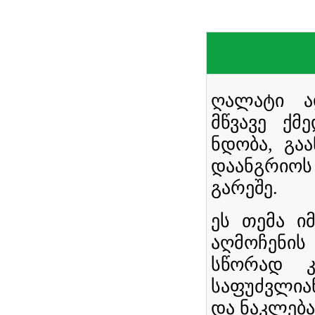
ღალატი ა
მწვავე ქმ
ნდობა, გა
დაანგრიოს
გარეშე.
ეს თემა ი
აღმოჩენი
სწორად კ
საფუძვლია
და ნაკლება