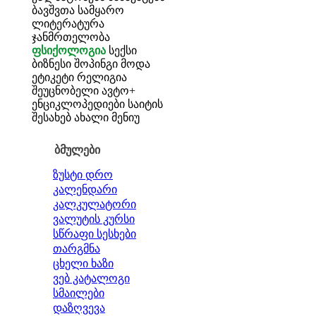
ბავშვთა სამყარო
ლიტერატურა
ჯანმრთელობა
ფსიქოლოგია
სექსი
ბიზნესი
შოპინგი
მოდა
ეტიკეტი
რელიგია
შეუცნობელი
ავტო+
ენციკლოპედიები
საიტის
შესახებ
ახალი მენიუ
ბმულები
ზუსტი დრო
კალენდარი
კალკულატორი
ვალუტის კურსი
სწრაფი სესხები
თარგმნა
ცხელი ხაზი
ვებ კატალოგი
სმაილები
დაზღვევა