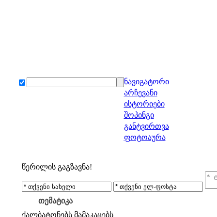
ნავიგატორი
არჩევანი
ისტორიები
შოპინგი
განტვირთვა
ფოტოაურა
წერილის გაგზავნა!
თემატიკა
ქალბატონებს
მამაკაცებს